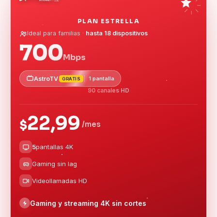
PLAN ESTRELLA
Ideal para familias ·
hasta 18 dispositivos
700
Mbps
AstroTV
1 pantalla
GRATIS
90 canales HD
22,99
$
/mes
5
pantallas 4K
Gaming sin lag
Videollamadas HD
Gaming y streaming 4K sin cortes