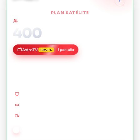
PLAN SATÉLITE
Ideal para hogares pequeños ·
hasta 8 dispositivos
400
Mbps
AstroTV
1 pantalla
GRATIS
50 canales HD
15,40
$
/mes
3
pantallas 4K
Gaming sin lag
Videollamadas HD
Ideal para navegar, redes y video HD