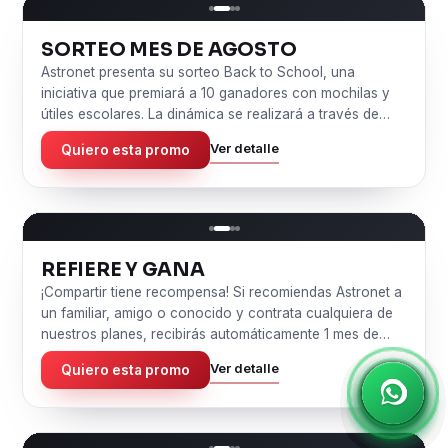
SORTEO MES DE AGOSTO
Astronet presenta su sorteo Back to School, una
iniciativa que premiará a 10 ganadores con mochilas y
útiles escolares. La dinámica se realizará a través de
nuestras redes sociales oficiales: Facebook e Instagram.
Ver detalle
Quiero esta promo
REFIERE Y GANA
¡Compartir tiene recompensa! Si recomiendas Astronet a
un familiar, amigo o conocido y contrata cualquiera de
nuestros planes, recibirás automáticamente 1 mes de
servicio GRATIS. No importa el plan que tengas, tu
Ver detalle
Quiero esta promo
beneficio es el mismo: un mes de internet sin costo por
cada referido instalado. Mientras más personas refieras,
más meses gratis podrás acumular. ¡Empieza a
recomendar y disfruta de un internet de calidad pagando