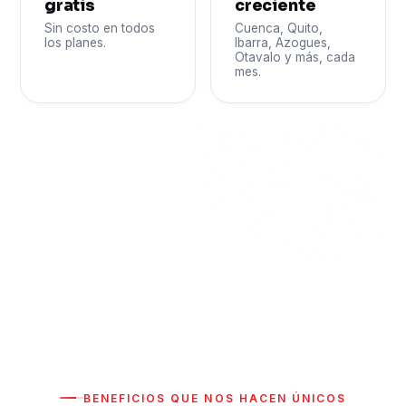
gratis
creciente
Sin costo en todos
Cuenca, Quito,
los planes.
Ibarra, Azogues,
Otavalo y más, cada
mes.
Sin permanencia forzada
Te quedas por el servicio, no por un contrato.
Facturación clara y soporte que responde.
BENEFICIOS QUE NOS HACEN ÚNICOS