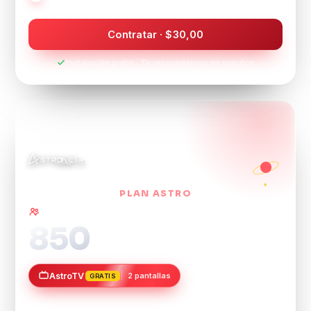
Contratar · $30,00
Instalación gratis · Te respondemos en minutos
PLAN ASTRO
Ideal para hogares con teletrabajo ·
hasta 25 dispositivos
850
Mbps
AstroTV
2 pantallas
GRATIS
90 canales HD