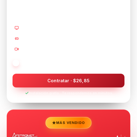
26,85
$
/mes
7
pantallas 4K
Gaming sin lag
Videollamadas HD
Teletrabajo y 4K · hasta 2 TV a la vez
Contratar · $26,85
Instalación gratis · Te respondemos en minutos
MÁS VENDIDO