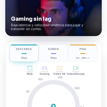
Gaming sin lag
Baja latencia y velocidad simétrica para jugar y
transmitir sin cortes.
DESCARGA
SUBIDA
PING
—
—
—
Mbps
Mbps
ms · jitter
—
Web
Gaming
Video 4K
Videollamada
250
100
500
50