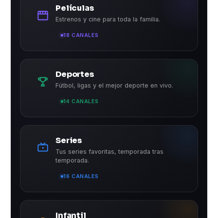
Películas
Estrenos y cine para toda la familia.
18 CANALES
Deportes
Fútbol, ligas y el mejor deporte en vivo.
14 CANALES
Series
Tus series favoritas, temporada tras
temporada.
16 CANALES
Infantil