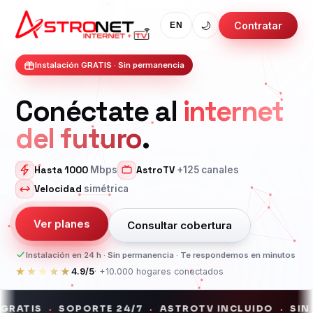
🌙
Contratar
EN
Instalación GRATIS · Sin permanencia
Conéctate al
internet
del futuro
.
Hasta 1000
Mbps
AstroTV
+125 canales
Velocidad
simétrica
Ver planes
Consultar cobertura
PLANES DESDE
Instalación en 24 h · Sin permanencia · Te respondemos en minutos
$15,40
/mes
★★★★★
4.9/5
· +10.000 hogares conectados
Internet + TV
SOPORTE 24/7
ASTROTV INCLUIDO
SIN CORTES
•
•