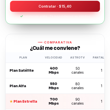
Contratar · $15,40
Instalación gratis · Te respondemos en minutos
COMPARATIVA
¿Cuál me conviene?
PLAN
VELOCIDAD
ASTROTV
PANTALLAS
400
50
Plan Satélite
1
Mbps
canales
550
80
Plan Alfa
1
Mbps
canales
700
90
★
Plan Estrella
1
Mbps
canales