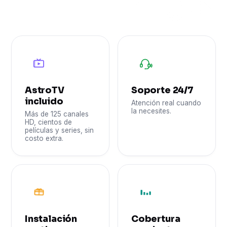
Hasta 1000 Mbps reales, sin cobre ni cuellos de
botella. Streaming, gaming y teletrabajo sin cortes.
AstroTV
Soporte 24/7
incluido
Atención real cuando
la necesites.
Más de 125 canales
HD, cientos de
películas y series, sin
costo extra.
Instalación
Cobertura