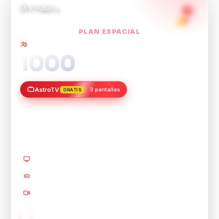
PLAN ESPACIAL
Ideal para casas grandes y oficinas ·
+30 dispositivos
1000
Mbps
AstroTV
3 pantallas
GRATIS
90 canales HD
30,00
$
/mes
8
pantallas 4K
Gaming sin lag
Videollamadas HD
Casa inteligente · hasta 3 TV a la vez