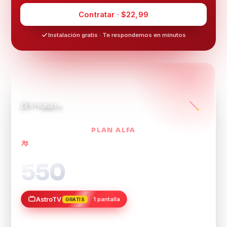
Contratar · $22,99
Instalación gratis · Te respondemos en minutos
PLAN ALFA
Ideal para parejas y departamentos ·
hasta 12
dispositivos
550
Mbps
AstroTV
1 pantalla
GRATIS
80 canales HD