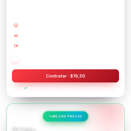
19,50
$
/mes
4
pantallas 4K
Gaming sin lag
Videollamadas HD
Streaming HD en varios equipos
Contratar · $19,50
Instalación gratis · Te respondemos en minutos
MEJOR PRECIO