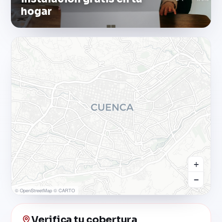
hogar
+
−
© OpenStreetMap © CARTO
Verifica tu cobertura